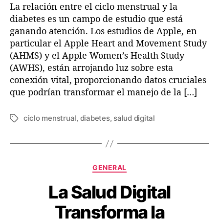
La relación entre el ciclo menstrual y la
diabetes es un campo de estudio que está
ganando atención. Los estudios de Apple, en
particular el Apple Heart and Movement Study
(AHMS) y el Apple Women’s Health Study
(AWHS), están arrojando luz sobre esta
conexión vital, proporcionando datos cruciales
que podrían transformar el manejo de la […]
ciclo menstrual
,
diabetes
,
salud digital
E
t
i
q
u
C
GENERAL
e
a
t
La Salud Digital
t
a
e
s
Transforma la
g