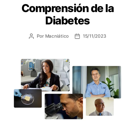
o
Comprensión de la
r
í
Diabetes
a
s
Por
Macniático
15/11/2023
A
F
u
e
t
c
o
h
r
a
d
d
e
e
l
l
a
a
e
e
n
n
t
t
r
r
a
a
d
d