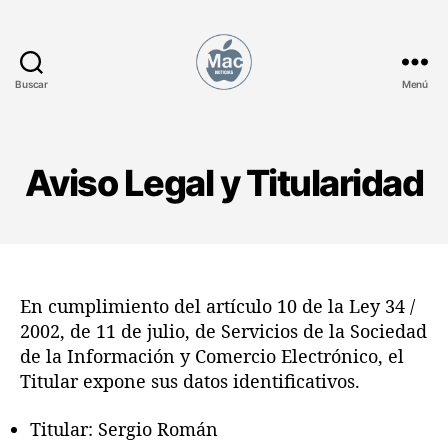
Buscar
Menú
M
a
c
N
Aviso Legal y Titularidad
o
t
i
c
i
a
En cumplimiento del artículo 10 de la Ley 34 /
s
2002, de 11 de julio, de Servicios de la Sociedad
de la Información y Comercio Electrónico, el
Titular expone sus datos identificativos.
Titular: Sergio Román