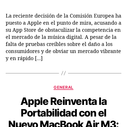
a
o
C
n
o
La reciente decisión de la Comisión Europea ha
e
m
s
puesto a Apple en el punto de mira, acusando a
i
I
su App Store de obstaculizar la competencia en
s
n
el mercado de la música digital. A pesar de la
i
n
falta de pruebas creíbles sobre el daño a los
ó
o
consumidores y de obviar un mercado vibrante
n
v
y en rápido […]
E
a
u
d
r
o
o
r
p
a
C
GENERAL
e
s
a
a
Apple Reinventa la
t
e
Portabilidad con el
g
o
Nuevo MacBook Air M3:
r