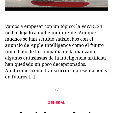
d
d
s
a
a
o
b
r
e
Vamos a empezar con un tópico: la WWDC24
e
no ha dejado a nadie indiferente. Aunque
l
muchos se han sentido satisfechos con el
W
anuncio de Apple Intelligence como el futuro
W
inmediato de la compañía de la manzana,
D
algunos entusiastas de la inteligencia artificial
C
han quedado un poco decepcionados.
2
4
Analicemos cómo transcurrió la presentación y
en futuros […]
C
GENERAL
a
t