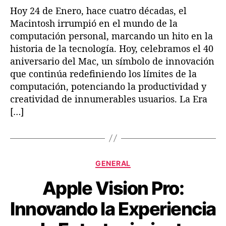
Hoy 24 de Enero, hace cuatro décadas, el
s
Macintosh irrumpió en el mundo de la
R
á
computación personal, marcando un hito en la
p
historia de la tecnología. Hoy, celebramos el 40
i
aniversario del Mac, un símbolo de innovación
d
que continúa redefiniendo los límites de la
o
computación, potenciando la productividad y
,
creatividad de innumerables usuarios. La Era
L
[…]
i
g
e
r
o
C
GENERAL
y
a
P
Apple Vision Pro:
t
o
e
t
Innovando la Experiencia
g
e
o
n