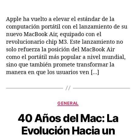
a
a
t
a
Apple ha vuelto a elevar el estándar de la
l
a
computación portátil con el lanzamiento de su
P
nuevo MacBook Air, equipado con el
o
revolucionario chip M3. Este lanzamiento no
r
solo refuerza la posición del MacBook Air
t
como el portátil más popular a nivel mundial,
a
sino que también promete transformar la
b
manera en que los usuarios ven […]
i
l
i
d
a
C
GENERAL
d
a
c
40 Años del Mac: La
t
o
e
n
Evolución Hacia un
g
e
o