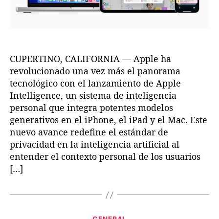
r
r
a
a
a
A
d
d
p
a
a
p
l
CUPERTINO, CALIFORNIA — Apple ha
e
I
revolucionado una vez más el panorama
n
tecnológico con el lanzamiento de Apple
t
Intelligence, un sistema de inteligencia
e
personal que integra potentes modelos
l
generativos en el iPhone, el iPad y el Mac. Este
l
nuevo avance redefine el estándar de
i
privacidad en la inteligencia artificial al
g
e
entender el contexto personal de los usuarios
n
[…]
c
e
:
L
C
GENERAL