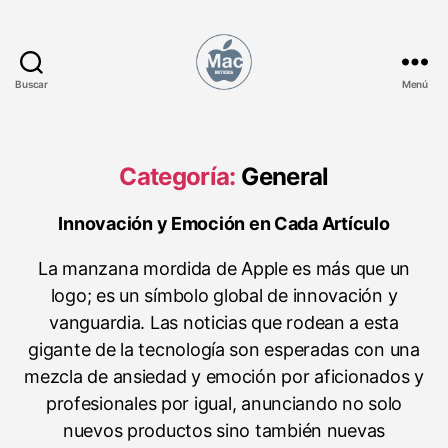
Buscar
Menú
M
a
c
N
Categoría:
General
o
t
Innovación y Emoción en Cada Artículo
i
c
La manzana mordida de Apple es más que un
i
logo; es un símbolo global de innovación y
a
s
vanguardia. Las noticias que rodean a esta
gigante de la tecnología son esperadas con una
mezcla de ansiedad y emoción por aficionados y
profesionales por igual, anunciando no solo
nuevos productos sino también nuevas