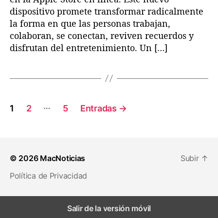
dispositivo promete transformar radicalmente
la forma en que las personas trabajan,
colaboran, se conectan, reviven recuerdos y
disfrutan del entretenimiento. Un […]
P
…
1
2
5
Entradas
→
a
g
© 2026
MacNoticias
Subir
↑
i
Política de Privacidad
n
a
Salir de la versión móvil