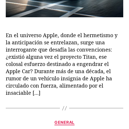
d
a
a
a
o
d
d
n
e
a
a
o
l
M
i
En el universo Apple, donde el hermetismo y
t
la anticipación se entrelazan, surge una
o
interrogante que desafía las convenciones:
d
¿existió alguna vez el proyecto Titan, ese
e
colosal esfuerzo destinado a engendrar el
l
Apple Car? Durante más de una década, el
A
rumor de un vehículo insignia de Apple ha
p
p
circulado con fuerza, alimentado por el
l
insaciable […]
e
C
a
r
C
…
GENERAL
a
¿