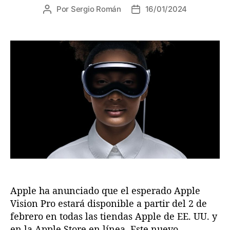
Por
Sergio Román
16/01/2024
A
F
u
e
t
c
o
h
r
a
d
d
e
e
l
l
a
a
e
e
n
n
t
t
r
r
a
a
d
d
a
a
Apple ha anunciado que el esperado Apple
Vision Pro estará disponible a partir del 2 de
febrero en todas las tiendas Apple de EE. UU. y
en la Apple Store en línea. Este nuevo