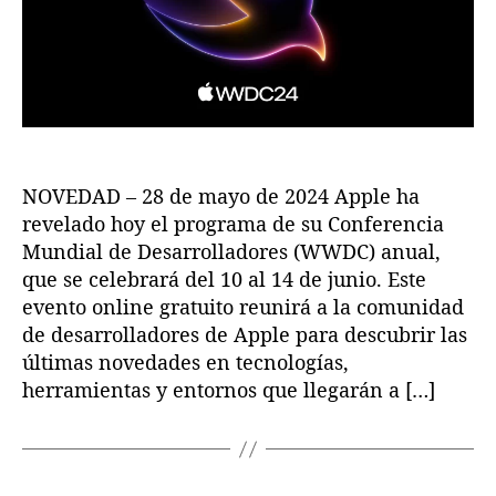
T
n
n
u
i
t
t
n
n
r
r
c
n
a
a
i
i
d
d
a
t
a
a
l
u
a
s
NOVEDAD – 28 de mayo de 2024 Apple ha
W
W
revelado hoy el programa de su Conferencia
D
Mundial de Desarrolladores (WWDC) anual,
C
que se celebrará del 10 al 14 de junio. Este
2
evento online gratuito reunirá a la comunidad
4
de desarrolladores de Apple para descubrir las
:
últimas novedades en tecnologías,
U
herramientas y entornos que llegarán a […]
n
a
S
e
m