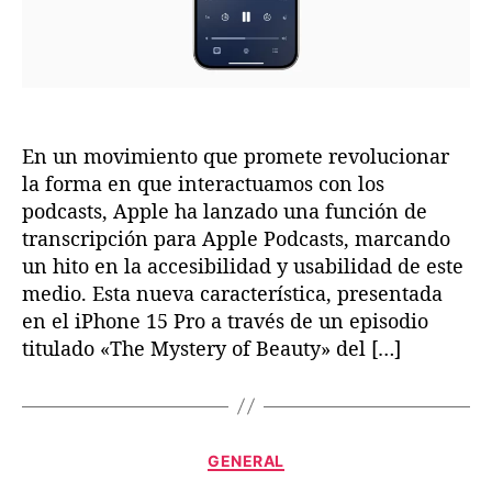
n
o
r
r
s
y
a
a
f
e
d
d
o
c
a
a
r
t
m
o
a
En un movimiento que promete revolucionar
T
l
la forma en que interactuamos con los
i
a
t
podcasts, Apple ha lanzado una función de
E
a
transcripción para Apple Podcasts, marcando
x
n
un hito en la accesibilidad y usabilidad de este
p
?
medio. Esta nueva característica, presentada
e
en el iPhone 15 Pro a través de un episodio
r
i
titulado «The Mystery of Beauty» del […]
e
n
c
i
C
GENERAL
a
a
P