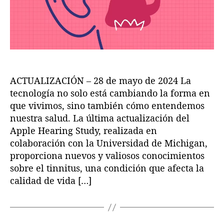
a
o
t
t
r
n
r
r
i
a
a
a
n
l
d
d
g
a
a
S
t
ACTUALIZACIÓN – 28 de mayo de 2024 La
u
d
tecnología no solo está cambiando la forma en
y
que vivimos, sino también cómo entendemos
R
nuestra salud. La última actualización del
e
Apple Hearing Study, realizada en
v
colaboración con la Universidad de Michigan,
e
proporciona nuevos y valiosos conocimientos
l
sobre el tinnitus, una condición que afecta la
a
N
calidad de vida […]
u
e
v
a