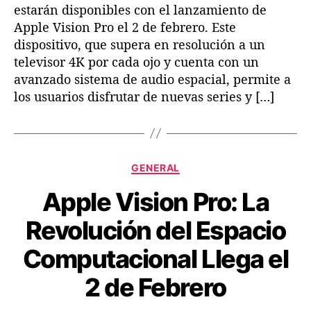
estarán disponibles con el lanzamiento de
Apple Vision Pro el 2 de febrero. Este
dispositivo, que supera en resolución a un
televisor 4K por cada ojo y cuenta con un
avanzado sistema de audio espacial, permite a
los usuarios disfrutar de nuevas series y […]
C
GENERAL
a
Apple Vision Pro: La
t
e
Revolución del Espacio
g
o
Computacional Llega el
r
í
2 de Febrero
a
s