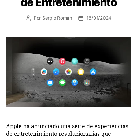
de Entretenimiento
r
t
í
e
a
Por
Sergio Román
16/01/2024
A
F
s
u
e
t
c
o
h
r
a
d
d
e
e
l
l
a
a
e
e
n
n
t
t
r
r
a
a
d
d
a
a
Apple ha anunciado una serie de experiencias
de entretenimiento revolucionarias que