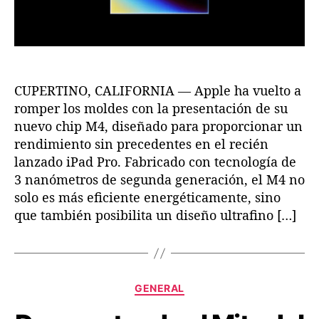
y
r
r
e
T
a
a
n
e
d
d
t
c
a
a
a
n
e
o
CUPERTINO, CALIFORNIA — Apple ha vuelto a
l
l
C
romper los moldes con la presentación de su
o
h
nuevo chip M4, diseñado para proporcionar un
g
i
rendimiento sin precedentes en el recién
í
p
lanzado iPad Pro. Fabricado con tecnología de
a
M
3 nanómetros de segunda generación, el M4 no
4
solo es más eficiente energéticamente, sino
:
que también posibilita un diseño ultrafino […]
E
l
F
u
t
C
GENERAL
u
a
r
t