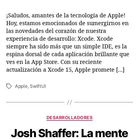
i
z
¡Saludos, amantes de la tecnología de Apple!
a
c
Hoy, estamos emocionados de sumergirnos en
i
las novedades del corazón de nuestra
o
experiencia de desarrollo: Xcode. Xcode
n
siempre ha sido más que un simple IDE, es la
e
espina dorsal de cada aplicación brillante que
s
ves en la App Store. Con su reciente
e
actualización a Xcode 15, Apple promete […]
n
X
c
Apple
,
SwiftUI
E
o
t
d
i
e
q
1
u
C
5
DESARROLLADORES
e
a
:
t
Josh Shaffer: La mente
t
M
a
e
á