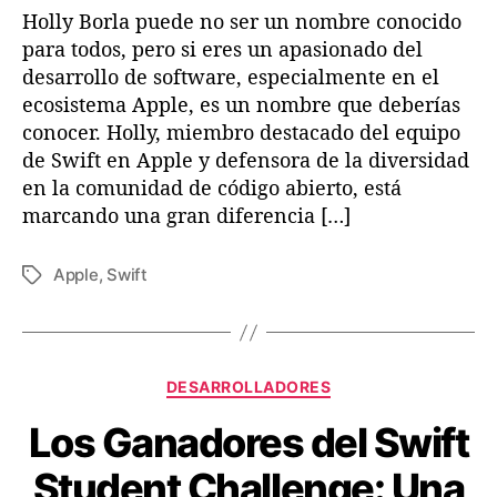
Holly Borla puede no ser un nombre conocido
o
f
r
para todos, pero si eres un apasionado del
t
a
D
desarrollo de software, especialmente en el
z
a
ecosistema Apple, es un nombre que deberías
ó
t
conocer. Holly, miembro destacado del equipo
n
a
de Swift en Apple y defensora de la diversidad
I
en la comunidad de código abierto, está
n
marcando una gran diferencia […]
n
o
v
Apple
,
Swift
E
a
t
d
i
o
q
r
u
C
d
DESARROLLADORES
e
a
e
t
Los Ganadores del Swift
t
S
a
e
w
s
Student Challenge: Una
g
i