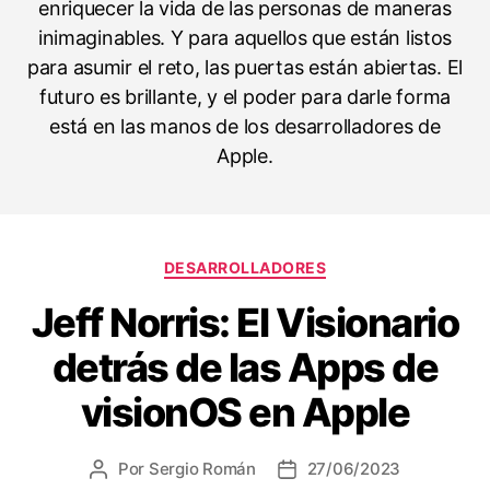
enriquecer la vida de las personas de maneras
inimaginables. Y para aquellos que están listos
para asumir el reto, las puertas están abiertas. El
futuro es brillante, y el poder para darle forma
está en las manos de los desarrolladores de
Apple.
C
DESARROLLADORES
a
Jeff Norris: El Visionario
t
e
detrás de las Apps de
g
o
visionOS en Apple
r
í
a
Por
Sergio Román
27/06/2023
A
F
s