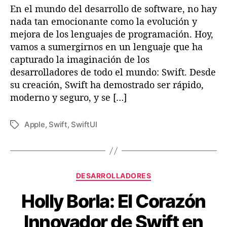
En el mundo del desarrollo de software, no hay
n
t
nada tan emocionante como la evolución y
e
mejora de los lenguajes de programación. Hoy,
d
vamos a sumergirnos en un lenguaje que ha
e
capturado la imaginación de los
S
desarrolladores de todo el mundo: Swift. Desde
w
su creación, Swift ha demostrado ser rápido,
i
moderno y seguro, y se […]
f
t
:
Apple
,
Swift
,
SwiftUI
E
I
t
n
i
t
q
r
u
C
o
DESARROLLADORES
e
a
d
t
Holly Borla: El Corazón
t
u
a
e
c
s
Innovador de Swift en
g
c