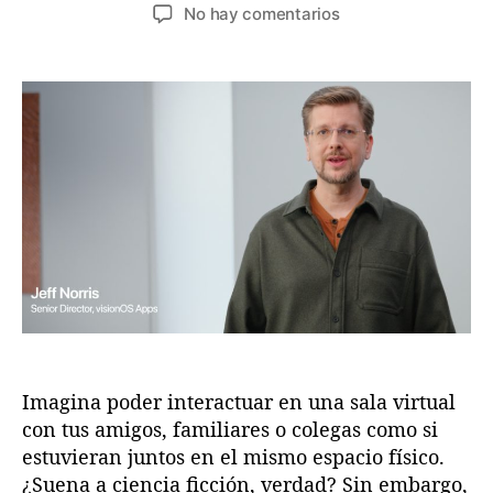
u
e
e
No hay comentarios
t
c
n
o
h
J
r
a
e
d
d
f
e
e
f
l
l
N
a
a
o
e
e
r
n
n
r
t
t
i
r
r
s
a
a
:
d
d
E
a
a
l
V
Imagina poder interactuar en una sala virtual
i
s
con tus amigos, familiares o colegas como si
i
estuvieran juntos en el mismo espacio físico.
o
¿Suena a ciencia ficción, verdad? Sin embargo,