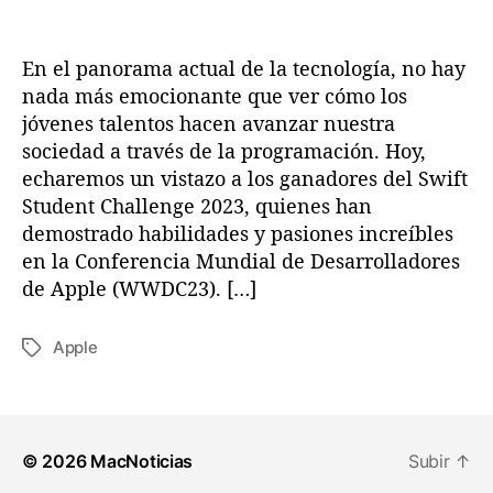
a
a
d
e
En el panorama actual de la tecnología, no hay
l
S
nada más emocionante que ver cómo los
w
jóvenes talentos hacen avanzar nuestra
i
sociedad a través de la programación. Hoy,
f
echaremos un vistazo a los ganadores del Swift
t
Student Challenge 2023, quienes han
S
demostrado habilidades y pasiones increíbles
t
en la Conferencia Mundial de Desarrolladores
u
d
de Apple (WWDC23). […]
e
n
Apple
E
t
t
C
i
h
q
a
u
l
© 2026
MacNoticias
Subir
↑
e
l