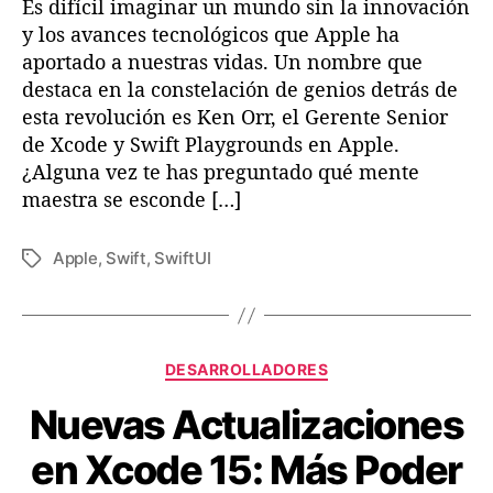
Es difícil imaginar un mundo sin la innovación
d
p
e
y los avances tecnológicos que Apple ha
l
t
e
aportado a nuestras vidas. Un nombre que
r
destaca en la constelación de genios detrás de
á
esta revolución es Ken Orr, el Gerente Senior
s
de Xcode y Swift Playgrounds en Apple.
d
¿Alguna vez te has preguntado qué mente
e
maestra se esconde […]
X
c
o
Apple
,
Swift
,
SwiftUI
E
d
t
e
i
y
q
S
u
C
w
DESARROLLADORES
e
a
i
t
Nuevas Actualizaciones
t
f
a
e
t
s
en Xcode 15: Más Poder
g
P
o
l