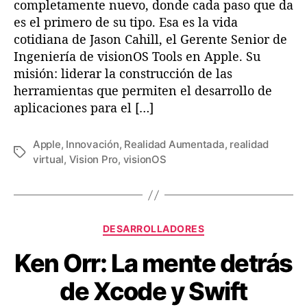
e
completamente nuevo, donde cada paso que da
r
es el primero de su tipo. Esa es la vida
e
cotidiana de Jason Cahill, el Gerente Senior de
b
Ingeniería de visionOS Tools en Apple. Su
r
misión: liderar la construcción de las
o
herramientas que permiten el desarrollo de
d
aplicaciones para el […]
e
t
r
Apple
,
Innovación
,
Realidad Aumentada
,
realidad
á
E
virtual
,
Vision Pro
,
visionOS
s
t
d
i
e
q
l
u
C
a
e
DESARROLLADORES
a
s
t
Ken Orr: La mente detrás
t
H
a
e
e
s
de Xcode y Swift
g
r
o
r