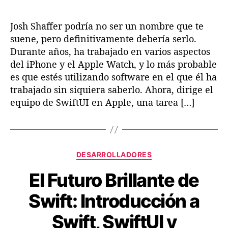
L
l
a
l
Josh Shaffer podría no ser un nombre que te
m
a
e
suene, pero definitivamente debería serlo.
d
n
o
Durante años, ha trabajado en varios aspectos
t
r
del iPhone y el Apple Watch, y lo más probable
e
e
es que estés utilizando software en el que él ha
m
s
trabajado sin siquiera saberlo. Ahora, dirige el
a
d
equipo de SwiftUI en Apple, una tarea […]
e
e
s
A
t
p
r
p
a
l
C
DESARROLLADORES
d
e
a
e
El Futuro Brillante de
t
t
e
r
Swift: Introducción a
g
á
o
Swift, SwiftUI y
s
r
d