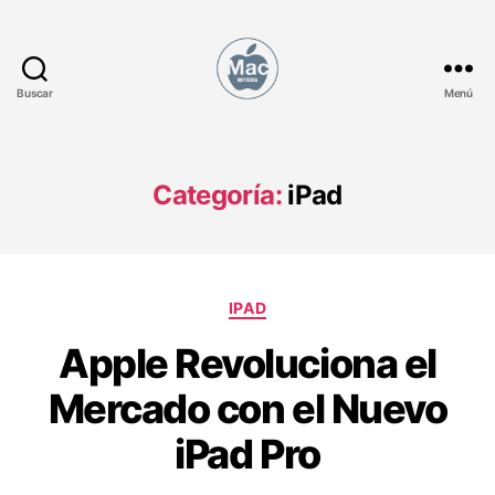
Buscar
Menú
M
a
c
N
Categoría:
iPad
o
t
i
c
C
i
IPAD
a
a
Apple Revoluciona el
t
s
e
Mercado con el Nuevo
g
o
iPad Pro
r
í