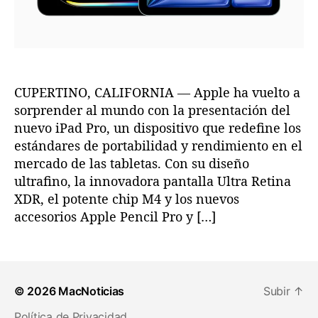
l
M
e
r
c
a
CUPERTINO, CALIFORNIA — Apple ha vuelto a
d
sorprender al mundo con la presentación del
o
nuevo iPad Pro, un dispositivo que redefine los
c
estándares de portabilidad y rendimiento en el
o
mercado de las tabletas. Con su diseño
n
ultrafino, la innovadora pantalla Ultra Retina
e
XDR, el potente chip M4 y los nuevos
l
N
accesorios Apple Pencil Pro y […]
u
e
v
o
© 2026
MacNoticias
Subir
↑
i
P
Política de Privacidad