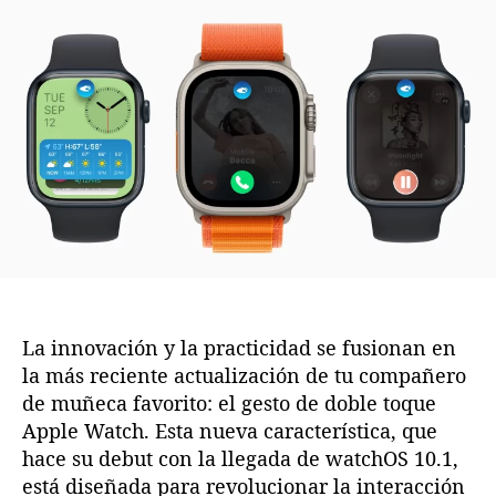
o
h
r
a
d
d
e
e
l
l
a
a
e
e
n
n
t
t
r
r
a
a
d
d
a
a
La innovación y la practicidad se fusionan en
la más reciente actualización de tu compañero
de muñeca favorito: el gesto de doble toque
Apple Watch. Esta nueva característica, que
hace su debut con la llegada de watchOS 10.1,
está diseñada para revolucionar la interacción