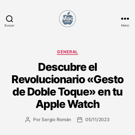
Buscar
Menú
M
a
c
N
C
GENERAL
o
a
Descubre el
t
t
i
e
Revolucionario «Gesto
c
g
i
o
de Doble Toque» en tu
a
r
s
í
Apple Watch
a
s
Por
Sergio Román
05/11/2023
A
F
u
e
t
c