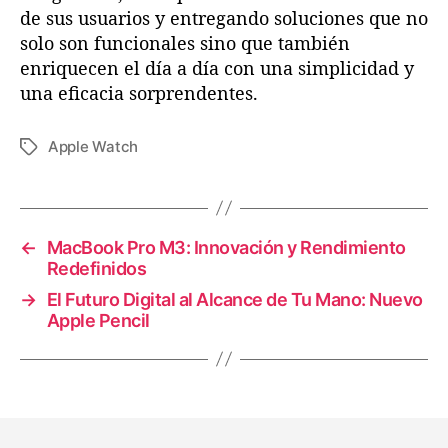
de sus usuarios y entregando soluciones que no
solo son funcionales sino que también
enriquecen el día a día con una simplicidad y
una eficacia sorprendentes.
Apple Watch
E
t
i
q
u
←
MacBook Pro M3: Innovación y Rendimiento
e
Redefinidos
t
→
El Futuro Digital al Alcance de Tu Mano: Nuevo
a
Apple Pencil
s