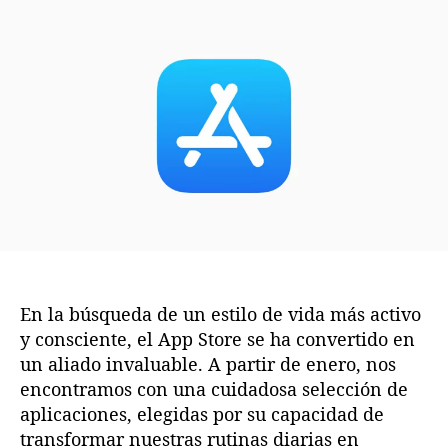
o
h
r
a
d
d
e
e
l
l
a
a
e
e
n
n
t
t
r
r
a
a
d
d
a
a
En la búsqueda de un estilo de vida más activo
y consciente, el App Store se ha convertido en
un aliado invaluable. A partir de enero, nos
encontramos con una cuidadosa selección de
aplicaciones, elegidas por su capacidad de
transformar nuestras rutinas diarias en