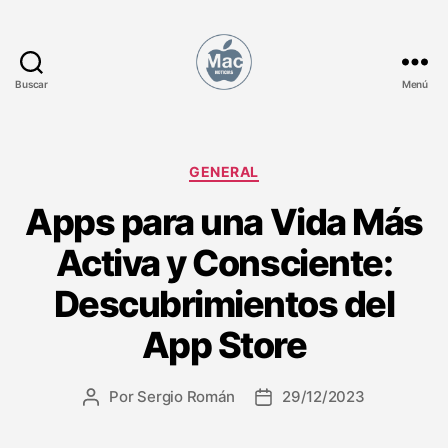
Buscar
Menú
M
a
c
N
C
GENERAL
o
a
Apps para una Vida Más
t
t
i
e
Activa y Consciente:
c
g
i
o
Descubrimientos del
a
r
s
í
App Store
a
s
Por
Sergio Román
29/12/2023
A
F
u
e
t
c