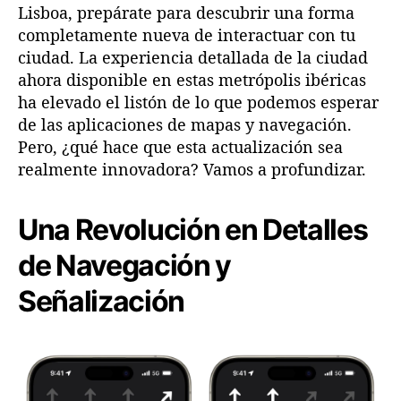
Lisboa, prepárate para descubrir una forma
c
i
completamente nueva de interactuar con tu
a
ciudad. La experiencia detallada de la ciudad
D
ahora disponible en estas metrópolis ibéricas
e
ha elevado el listón de lo que podemos esperar
t
de las aplicaciones de mapas y navegación.
a
Pero, ¿qué hace que esta actualización sea
l
realmente innovadora? Vamos a profundizar.
l
a
d
Una Revolución en Detalles
a
d
de Navegación y
e
l
Señalización
a
C
i
u
d