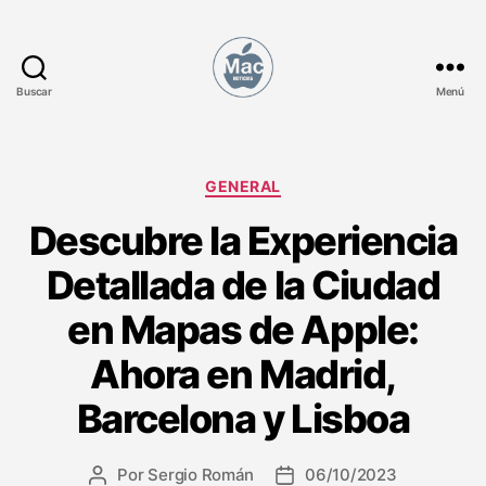
Buscar
Menú
M
a
c
N
C
GENERAL
o
a
Descubre la Experiencia
t
t
i
e
Detallada de la Ciudad
c
g
i
o
en Mapas de Apple:
a
r
s
í
Ahora en Madrid,
a
s
Barcelona y Lisboa
Por
Sergio Román
06/10/2023
A
F