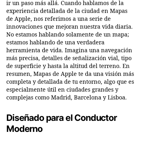
ir un paso más allá. Cuando hablamos de la
a
experiencia detallada de la ciudad en Mapas
e
de Apple, nos referimos a una serie de
n
innovaciones que mejoran nuestra vida diaria.
M
a
No estamos hablando solamente de un mapa;
d
estamos hablando de una verdadera
r
herramienta de vida. Imagina una navegación
i
más precisa, detalles de señalización vial, tipo
d
de superficie y hasta la altitud del terreno. En
,
resumen, Mapas de Apple te da una visión más
B
completa y detallada de tu entorno, algo que es
a
especialmente útil en ciudades grandes y
r
c
complejas como Madrid, Barcelona y Lisboa.
e
l
Diseñado para el Conductor
o
n
Moderno
a
y