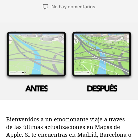
u
e
e
No hay comentarios
t
c
n
o
h
D
r
a
e
d
d
s
e
e
c
l
l
u
a
a
b
e
e
r
n
n
e
t
t
l
r
r
a
a
a
E
d
d
x
a
a
p
e
r
Bienvenidos a un emocionante viaje a través
i
de las últimas actualizaciones en Mapas de
e
Apple. Si te encuentras en Madrid, Barcelona o
n