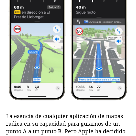
a
d
e
n
M
a
p
a
s
d
e
A
p
p
l
e
:
A
La esencia de cualquier aplicación de mapas
h
radica en su capacidad para guiarnos de un
o
punto A a un punto B. Pero Apple ha decidido
r