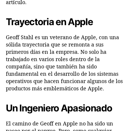
artículo.
t
r
a
Trayectoria en Apple
d
e
Geoff Stahl es un veterano de Apple, con una
t
sólida trayectoria que se remonta a sus
r
á
primeros días en la empresa. No solo ha
s
trabajado en varios roles dentro de la
d
compañía, sino que también ha sido
e
fundamental en el desarrollo de los sistemas
v
operativos que hacen funcionar algunos de los
i
productos más emblemáticos de Apple​​.
s
i
o
Un Ingeniero Apasionado
n
O
S
El camino de Geoff en Apple no ha sido un
d
paseo por el parque. Pero, como cualquier