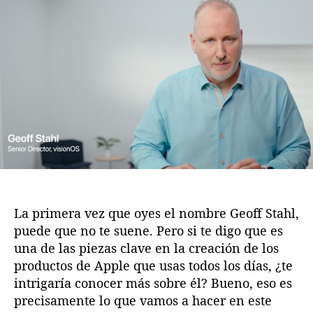
e
d
d
o
e
e
f
l
l
f
a
a
S
e
e
t
n
n
a
t
t
h
r
r
l
a
a
:
d
d
L
a
a
a
M
e
La primera vez que oyes el nombre Geoff Stahl,
n
puede que no te suene. Pero si te digo que es
t
una de las piezas clave en la creación de los
e
productos de Apple que usas todos los días, ¿te
M
a
intrigaría conocer más sobre él? Bueno, eso es
e
precisamente lo que vamos a hacer en este
s