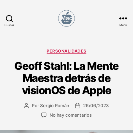
Buscar
Menú
M
a
c
N
C
PERSONALIDADES
o
a
Geoff Stahl: La Mente
t
t
i
e
Maestra detrás de
c
g
i
o
visionOS de Apple
a
r
s
í
a
Por
Sergio Román
26/06/2023
A
F
s
u
e
e
No hay comentarios
t
c
n
o
h
G
r
a