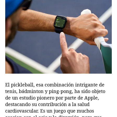
b
r
i
m
i
e
n
t
o
s
c
l
a
v
e
El pickleball, esa combinación intrigante de
d
tenis, bádminton y ping-pong, ha sido objeto
e
de un estudio pionero por parte de Apple,
l
destacando su contribución a la salud
e
cardiovascular. Es un juego que muchos
s
t