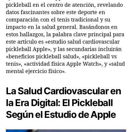
pickleball en el centro de atención, revelando
e
b
datos fascinantes sobre este deporte en
a
comparación con el tenis tradicional y su
l
impacto en la salud general. Basándonos en
l
estos hallazgos, la palabra clave principal para
e
este artículo es «estudio salud cardiovascular
n
pickleball Apple», y las secundarias incluirán
l
«beneficios pickleball salud», «pickleball vs
a
s
tenis», «actividad física Apple Watch», y «salud
a
mental ejercicio físico».
l
u
La Salud Cardiovascular en
d
:
la Era Digital: El Pickleball
D
e
Según el Estudio de Apple
s
c
u