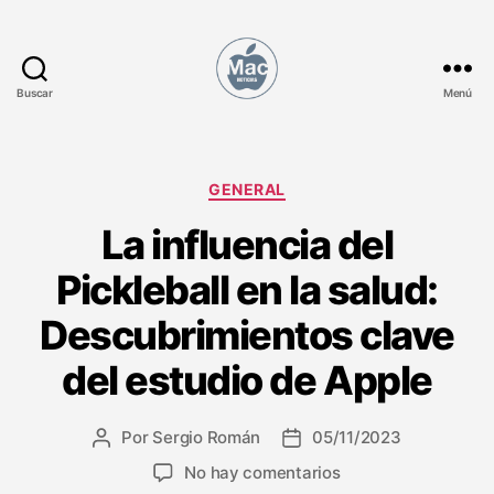
Buscar
Menú
M
a
c
N
C
GENERAL
o
a
La influencia del
t
t
i
e
Pickleball en la salud:
c
g
i
o
Descubrimientos clave
a
r
s
í
del estudio de Apple
a
s
Por
Sergio Román
05/11/2023
A
F
u
e
e
No hay comentarios
t
c