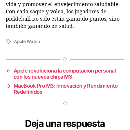
vida y promover el envejecimiento saludable.
Con cada saque y volea, los jugadores de
pickleball no solo están ganando puntos, sino
también ganando en salud.
Apple Watch
E
t
i
q
u
←
Apple revoluciona la computación personal
e
con los nuevos chips M3
t
→
MacBook Pro M3: Innovación y Rendimiento
a
Redefinidos
s
Deja una respuesta