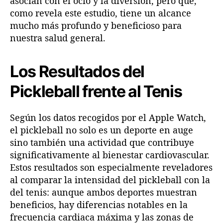
asocian con el ocio y la diversión, pero que,
u
como revela este estudio, tiene un alcance
d
mucho más profundo y beneficioso para
i
nuestra salud general.
o
d
e
Los Resultados del
A
Pickleball frente al Tenis
p
p
l
Según los datos recogidos por el Apple Watch,
e
el pickleball no solo es un deporte en auge
sino también una actividad que contribuye
significativamente al bienestar cardiovascular.
Estos resultados son especialmente reveladores
al comparar la intensidad del pickleball con la
del tenis: aunque ambos deportes muestran
beneficios, hay diferencias notables en la
frecuencia cardiaca máxima y las zonas de