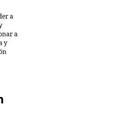
der a
y
onar a
a y
ión
n