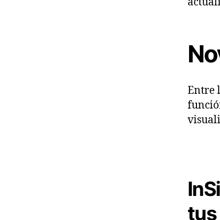
actual
No
Entre 
funció
visual
InS
tus