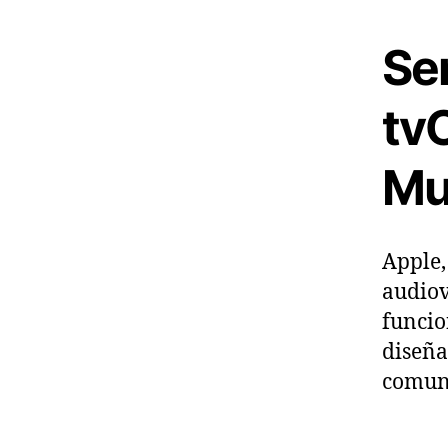
Se
tv
Mu
Apple,
audiov
funcio
diseña
comuni