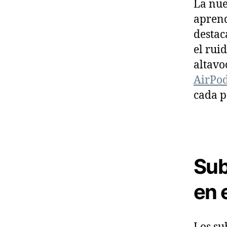
La nu
aprend
destac
el rui
altavo
AirPo
cada p
Sub
en 