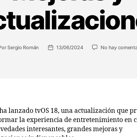
tualizacio
Por
Sergio Román
13/06/2024
No hay comenta
tor
Fecha
de
la
trada
entrada
ha lanzado tvOS 18, una actualización que p
ormar la experiencia de entretenimiento en 
vedades interesantes, grandes mejoras y