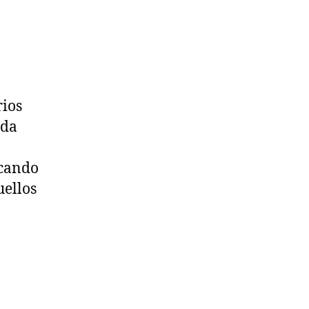
rios
ida
rcando
uellos