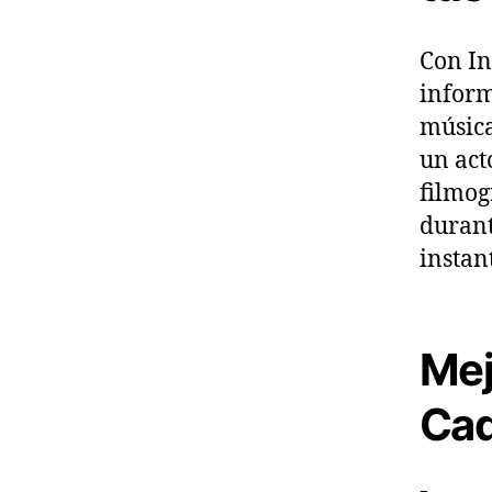
Con In
inform
música
un act
filmog
durant
instan
Mej
Cad