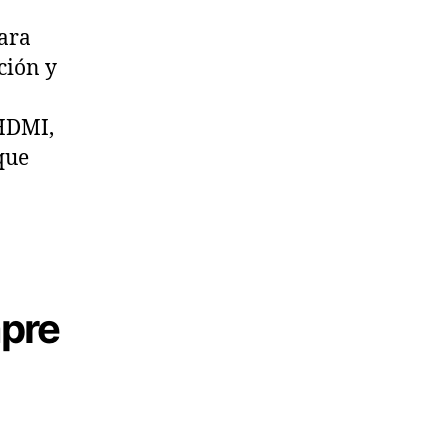
ara
ción y
 HDMI,
que
mpre