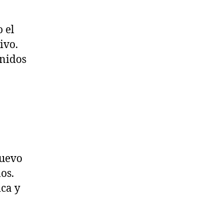
 el
ivo.
enidos
nuevo
os.
ca y