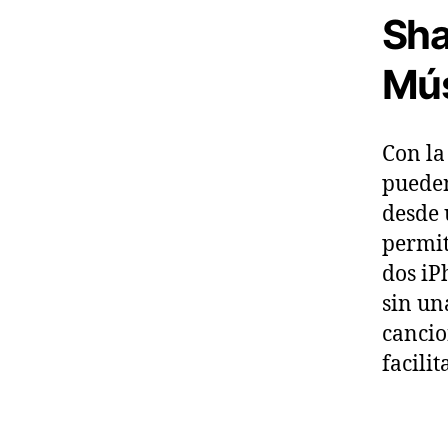
Sha
Mús
Con la
pueden
desde
permit
dos iP
sin un
cancio
facili