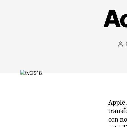
Ac
Au
de
la
en
Apple 
transf
con no