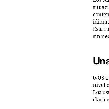
Los su
situac
conten
idioma
Esta f
sin ne
Una
tvOS 1
nivel 
Los us
clara 